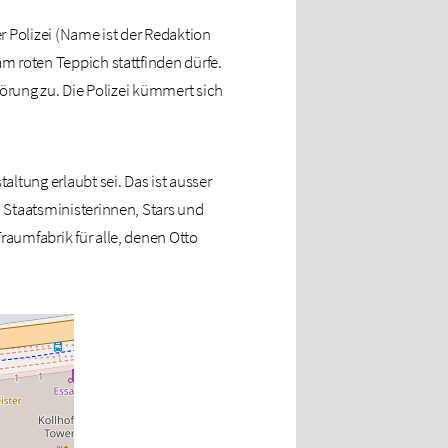
er Polizei (Name ist der Redaktion
m roten Teppich stattfinden dürfe.
törung zu. Die Polizei kümmert sich
ltung erlaubt sei. Das ist ausser
 Staatsministerinnen, Stars und
raumfabrik für alle, denen Otto