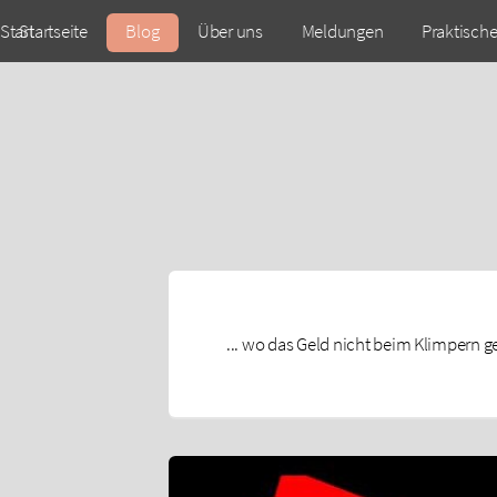
Start
Startseite
Blog
Über uns
Meldungen
Praktisch
... wo das Geld nicht beim Klimpern ges