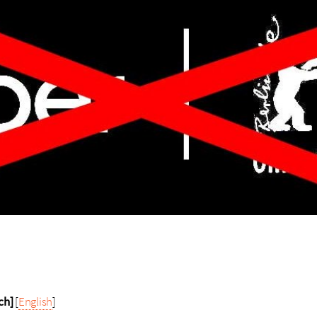
ch]
[
English
]