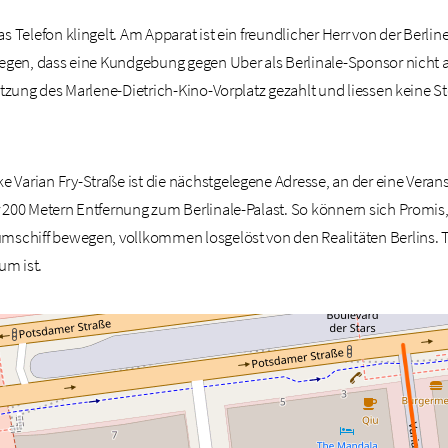
s Telefon klingelt. Am Apparat ist ein freundlicher Herr von der Berlin
legen, dass eine Kundgebung gegen Uber als Berlinale-Sponsor nicht a
Nutzung des Marlene-Dietrich-Kino-Vorplatz gezahlt und liessen keine S
Varian Fry-Straße ist die nächstgelegene Adresse, an der eine Veransta
 200 Metern Entfernung zum Berlinale-Palast. So könnern sich Promis,
mschiff bewegen, vollkommen losgelöst von den Realitäten Berlins. T
um ist.