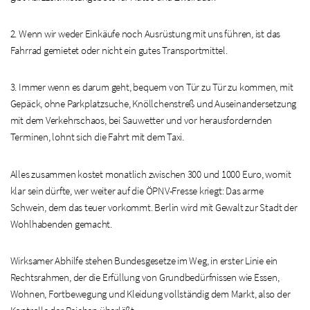
2. Wenn wir weder Einkäufe noch Ausrüstung mit uns führen, ist das
Fahrrad gemietet oder nicht ein gutes Transportmittel.
3. Immer wenn es darum geht, bequem von Tür zu Tür zu kommen, mit
Gepäck, ohne Parkplatzsuche, Knöllchenstreß und Auseinandersetzung
mit dem Verkehrschaos, bei Sauwetter und vor herausfordernden
Terminen, lohnt sich die Fahrt mit dem Taxi.
Alles zusammen kostet monatlich zwischen 300 und 1000 Euro, womit
klar sein dürfte, wer weiter auf die ÖPNV-Fresse kriegt: Das arme
Schwein, dem das teuer vorkommt. Berlin wird mit Gewalt zur Stadt der
Wohlhabenden gemacht.
Wirksamer Abhilfe stehen Bundesgesetze im Weg, in erster Linie ein
Rechtsrahmen, der die Erfüllung von Grundbedürfnissen wie Essen,
Wohnen, Fortbewegung und Kleidung vollständig dem Markt, also der