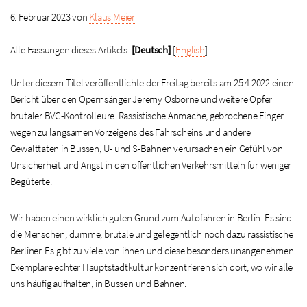
6. Februar 2023 von
Klaus Meier
Alle Fassungen dieses Artikels:
[Deutsch]
[
English
]
Unter diesem Titel veröffentlichte der Freitag bereits am 25.4.2022 einen
Bericht über den Opernsänger Jeremy Osborne und weitere Opfer
brutaler BVG-Kontrolleure. Rassistische Anmache, gebrochene Finger
wegen zu langsamen Vorzeigens des Fahrscheins und andere
Gewalttaten in Bussen, U- und S-Bahnen verursachen ein Gefühl von
Unsicherheit und Angst in den öffentlichen Verkehrsmitteln für weniger
Begüterte.
Wir haben einen wirklich guten Grund zum Autofahren in Berlin: Es sind
die Menschen, dumme, brutale und gelegentlich noch dazu rassistische
Berliner. Es gibt zu viele von ihnen und diese besonders unangenehmen
Exemplare echter Hauptstadtkultur konzentrieren sich dort, wo wir alle
uns häufig aufhalten, in Bussen und Bahnen.