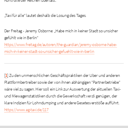
Kontrolle der Reichen überläßt.
„Taxi für alle“ lautet deshalb die Losung des Tages.
Der Freitag - Jeremy Osborne: „Habe mich in keiner Stadt so unsicher
gefühlt wie in Berlin“
https://www.freitag.de/autoren/the-guardian/jeremy-osborne-habe-
mich-in-keiner-stadt-so-unsicher-gefuehlt-wie-in-berlin
[
1
]
Zu den unmenschlichen Geschäftspraktiken der Uber und anderen
Plattformbertreiber sowie der von ihnen abhängigen "Partnerbetriebe"
wäre viel zu sagen. Hier soll ein Link zur Auswertung der aktuellen Taxi-
und Miewagenstatistiken durch die Gewerkschaft ver.di genügen, der
klare Indizien für Lohndumping und andere Gesetesverstöße aufführt.
https://www.ag-taxi.de/117