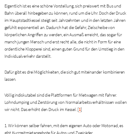
Eigentlich ist es eine schöne Vorstellung, sich preiswert mit Bus und
Bahn überall hinbegeben zu können, rund um die Uhr. Doch der Druck
im Hauptstadtkessel steigt seit Jahrzehnten und in den letzten Jahren
gefühlt exponentiell an. Dadurch hat die Gefahr, Zielscheibe von
körperlichen Angriffen zu werden, ein Ausmaß erreicht, das sogar für
manch jungen Mensch und erst recht alle, die nicht in Form für eine
ordentliche Klopperei sind, einen guten Grund für den Umstieg in den
Individualverkehr darstellt.
Dafür gibt es drei Möglichkeiten, die sich gut miteinander kombinieren
lassen.
Völlig indiskutabel sind die Plattformen für Mietwagen mit Fahrer.
Lohndumping und Zerstörung von Normalarbeitsverhältnissen wollen
wir nicht. Das erhöht den Druck im Kessel.
[
1
]
1. Wir können selber fahren, mit dem eigenen Auto oder Motorrad, es
gibt Kurzzeitmietangebote für Autos und Zweiräder.